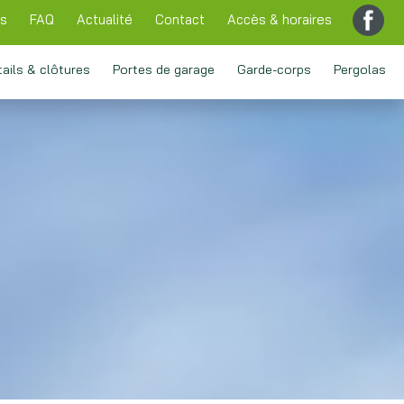
ns
FAQ
Actualité
Contact
Accès & horaires
tails & clôtures
Portes de garage
Garde-corps
Pergolas