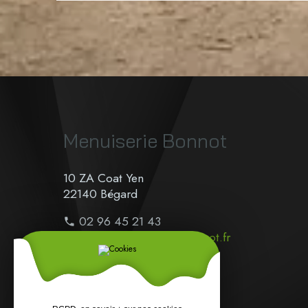
Menuiserie Bonnot
10 ZA Coat Yen
22140 Bégard
02 96 45 21 43
contact@menuiseriebonnot.fr
sav@menuiseriebonnot.fr
Horaires :
Du lundi au jeudi :