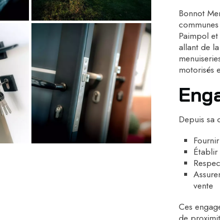
Bonnot Menu
communes t
Paimpol et
allant de l
menuiseries
motorisés e
Enga
Depuis sa c
Fournir
Établir
Respect
Assurer
vente
Ces engagem
de proximit