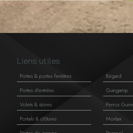
Liens utiles
Portes & portes fenêtres
Bégard
Portes d'entrées
Guingamp
Volets & stores
Perros Guir
Portails & clôtures
Morlaix