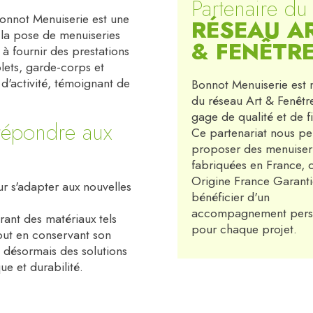
Partenaire du
onnot Menuiserie est une
RÉSEAU A
t la pose de menuiseries
& FENÊTR
à fournir des prestations
olets, garde-corps et
d'activité, témoignant de
Bonnot Menuiserie est
du réseau Art & Fenêtr
gage de qualité et de fi
répondre aux
Ce partenariat nous p
proposer des menuiser
fabriquées en France, c
Origine France Garanti
r s'adapter aux nouvelles
bénéficier d'un
accompagnement pers
ant des matériaux tels
pour chaque projet.
tout en conservant son
e désormais des solutions
ue et durabilité.