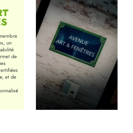
RT
ES
 membre
es, un
abilité.
ermet de
ies
ertifiées
e, et de
onnalisé