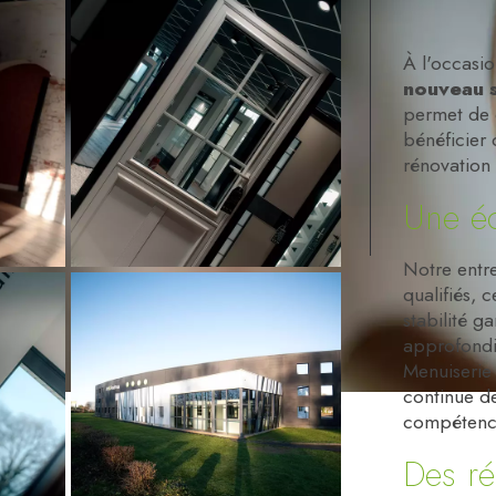
À l'occasi
nouveau 
permet de 
bénéficier 
rénovation
Une éq
Notre entr
qualifiés, 
stabilité g
approfondi
Menuiserie
continue de
compétenc
Des ré