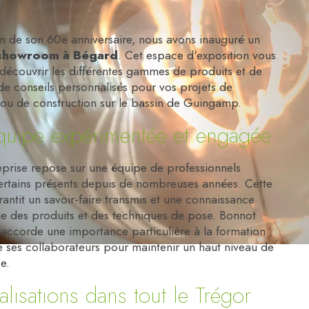
on de son 60e anniversaire, nous avons inauguré un
showroom à Bégard
. Cet espace d'exposition vous
découvrir les différentes gammes de produits et de
de conseils personnalisés pour vos projets de
 ou de construction sur le bassin de Guingamp.
uipe expérimentée et engagée
eprise repose sur une équipe de professionnels
certains présents depuis de nombreuses années. Cette
arantit un savoir-faire transmis et une connaissance
e des produits et des techniques de pose. Bonnot
 accorde une importance particulière à la formation
 ses collaborateurs pour maintenir un haut niveau de
e.
alisations dans tout le Trégor