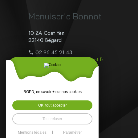
Menuiserie Bonnot
10 ZA Coat Yen
22140 Bégard
02 96 45 21 43
contact@menuiseriebonnot.fr
sav@menuiseriebonnot.fr
Horaires :
Du lundi au jeudi :
RGPD, en savoir + sur nos cookies
9h00 - 12h00, 14h00 - 18h00
Le vendredi :
OK, tout accepter
9h00 - 12h00, 14h00 - 17h00
Tout refuser
Mentions légales
Paramétrer