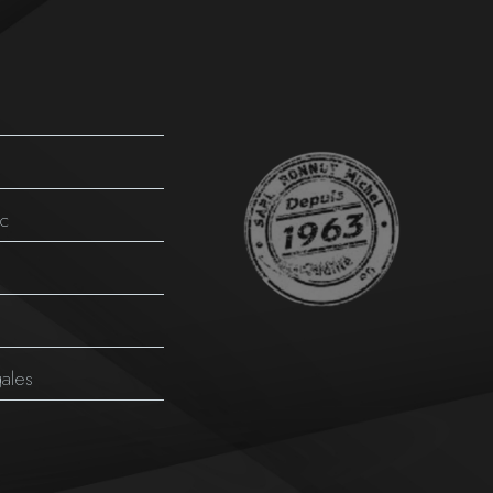
ec
gales