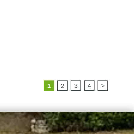
1
2
3
4
>