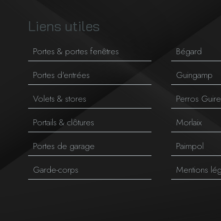
Liens utiles
Portes & portes fenêtres
Bégard
Portes d'entrées
Guingamp
Volets & stores
Perros Guir
Portails & clôtures
Morlaix
Portes de garage
Paimpol
Garde-corps
Mentions lé