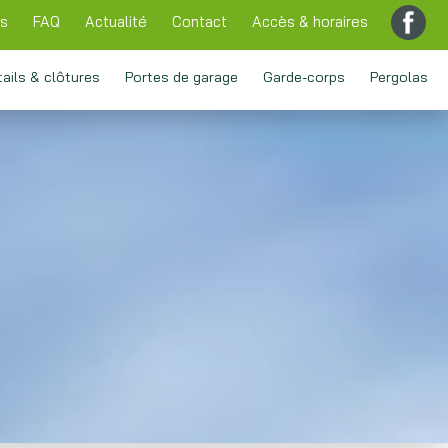
ns
FAQ
Actualité
Contact
Accès & horaires
tails & clôtures
Portes de garage
Garde-corps
Pergolas