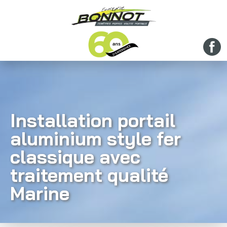
Installation portail
aluminium style fer
classique avec
traitement qualité
Marine