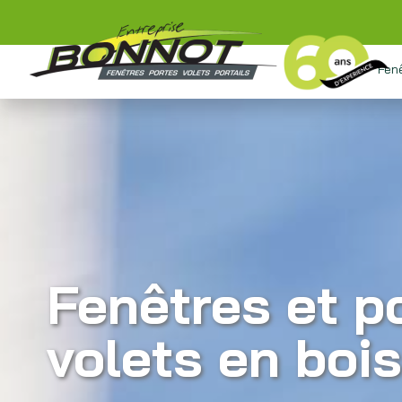
Fen
Fenêtres et po
volets en bois