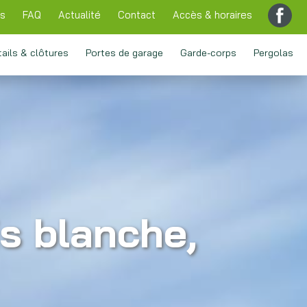
ns
FAQ
Actualité
Contact
Accès & horaires
tails & clôtures
Portes de garage
Garde-corps
Pergolas
is blanche,