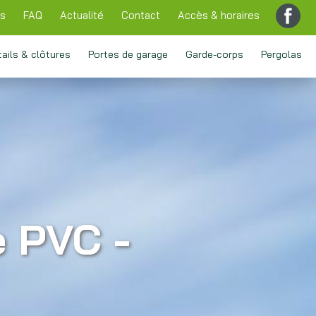
ns
FAQ
Actualité
Contact
Accès & horaires
tails & clôtures
Portes de garage
Garde-corps
Pergolas
e PVC -