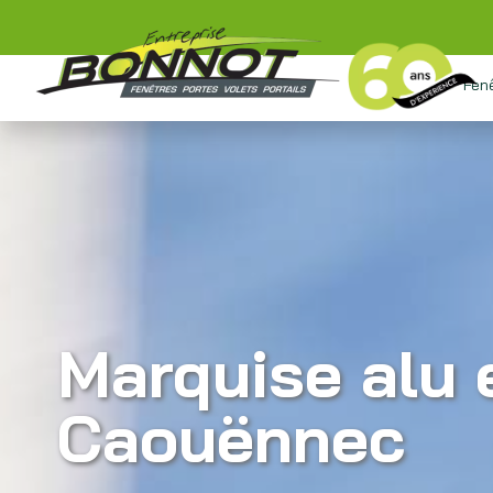
Fen
Marquise alu 
Caouënnec