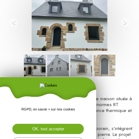
Réalisation de menuiseries aluminium sur une maison située à
Plestin-les-Grèves, conforme aux dernières normes RT
2020, garantissant une excellente performance thermique et
RGPD, en savoir + sur nos cookies
un confort optimal.
Les ouvertures, au design sobre et contemporain, s’intègrent
OK, tout accepter
parfaitement à l’architecture traditionnelle en pierre. Le projet