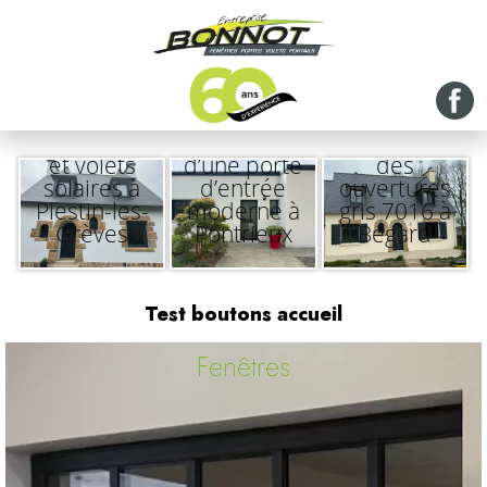
Menuiseries
Rénovation
aluminium
Réalisation
complète
et volets
d’une porte
des
solaires à
d’entrée
ouvertures
Plestin-les-
moderne à
gris 7016 à
Grèves
Pontrieux
Bégard
Test boutons accueil
Fenêtres